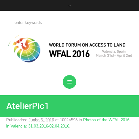
AtelierPic1
Publicados:
Junho 6, 2016
at 1002×593 in
Photos of the WFAL 2016
in Valencia: 31.03.2016-02.04.2016
.