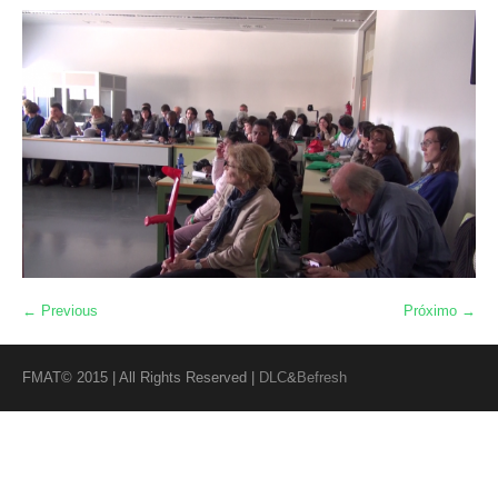
← Previous
Próximo →
FMAT© 2015 | All Rights Reserved |
DLC
&
Befresh